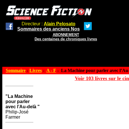
Directeur :
Alain Pelosato
Sommaires des anciens Nos
ABONNEMENT
Des centaines de chroniques livres
Sommaire
-
Livres
-
A - F
- La Machine pour parler avec l’Au
Voir 103 livres sur le ci
"La Machine
pour parler
avec l’Au-delà "
Philip-José
Farmer