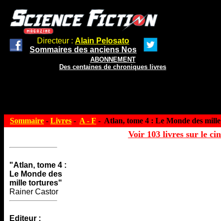
Directeur :
Alain Pelosato
Sommaires des anciens Nos
ABONNEMENT
Des centaines de chroniques livres
Sommaire
-
Livres
-
A - F
- Atlan, tome 4 : Le Monde des mille
Voir 103 livres sur le ci
"Atlan, tome 4 :
Le Monde des
mille tortures"
Rainer Castor
Editeur :