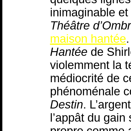
inimaginable et
Théâtre d’Omb
maison hantée
.
Hantée
de Shirl
violemment la té
médiocrité de 
phénoménale 
Destin
. L’argent
l’appât du gain 
propre comme a