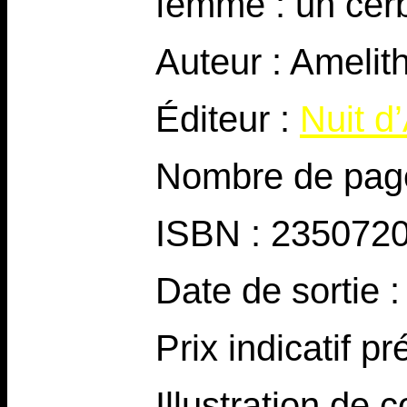
femme : un cer
Auteur : Amelit
Éditeur :
Nuit d’
Nombre de page
ISBN : 235072
Date de sortie 
Prix indicatif p
Illustration de 