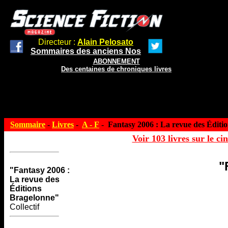
Directeur :
Alain Pelosato
Sommaires des anciens Nos
ABONNEMENT
Des centaines de chroniques livres
Sommaire
-
Livres
-
A - F
- Fantasy 2006 : La revue des Éditi
Voir 103 livres sur le ci
"
"Fantasy 2006 :
La revue des
Éditions
Bragelonne"
Collectif