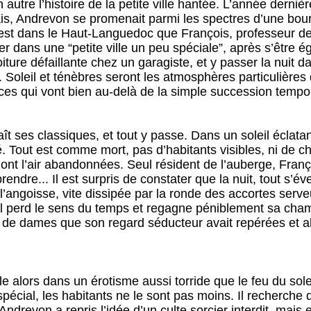
autre l’histoire de la petite ville hantée. L’année dern
mais, Andrevon se promenait parmi les spectres d’une bo
est dans le Haut-Languedoc que François, professeur de
er dans une “petite ville un peu spéciale”, après s’être é
oiture défaillante chez un garagiste, et y passer la nuit 
. Soleil et ténèbres seront les atmosphères particulières d
s qui vont bien au-delà de la simple succession temporel
 ses classiques, et tout y passe. Dans un soleil éclatant
é. Tout est comme mort, pas d’habitants visibles, ni de c
ont l’air abandonnées. Seul résident de l’auberge, Fran
ndre... Il est surpris de constater que la nuit, tout s’éve
l’angoisse, vite dissipée par la ronde des accortes ser
 il perd le sens du temps et regagne péniblement sa cham
s de dames que son regard séducteur avait repérées et a
le alors dans un érotisme aussi torride que le feu du sol
t spécial, les habitants ne le sont pas moins. Il recherche
Andrevon a repris l’idée d’un culte sorcier interdit, mais