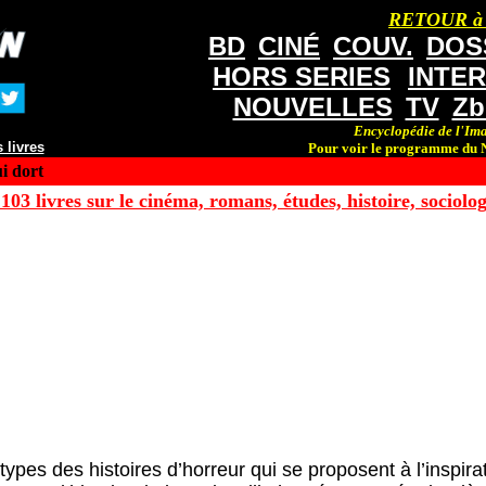
RETOUR à
BD
CINÉ
COUV.
DOS
HORS SERIES
INTE
NOUVELLES
TV
Zb
Encyclopédie de l'Ima
 livres
Pour voir le programme du N
i dort
103 livres sur le cinéma, romans, études, histoire, sociologi
ypes des histoires d’horreur qui se proposent à l’inspirat