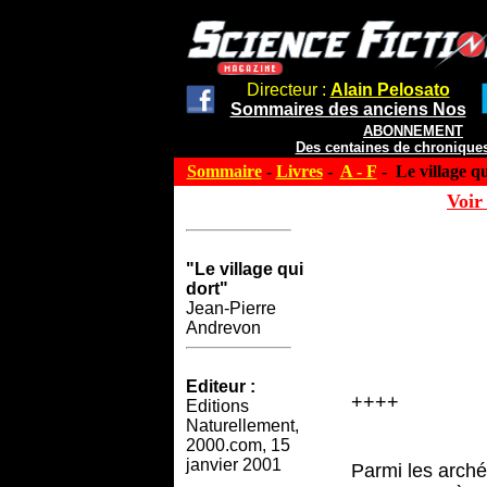
Directeur :
Alain Pelosato
Sommaires des anciens Nos
ABONNEMENT
Des centaines de chroniques
Sommaire
-
Livres
-
A - F
- Le village qu
Voir 
"Le village qui
dort"
Jean-Pierre
Andrevon
Editeur :
++++
Editions
Naturellement,
2000.com, 15
janvier 2001
Parmi les archét