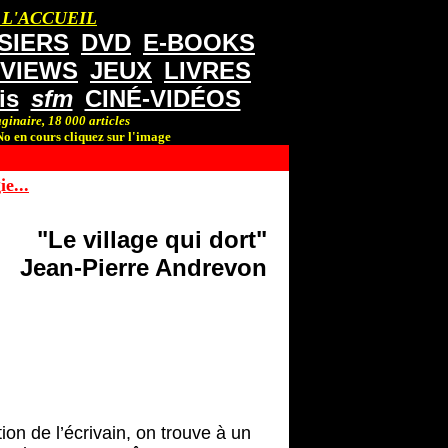
 L'ACCUEIL
SIERS
DVD
E-BOOKS
RVIEWS
JEUX
LIVRES
is
sfm
CINÉ-VIDÉOS
ginaire, 18 000 articles
o en cours cliquez sur l'image
e...
"Le village qui dort"
Jean-Pierre Andrevon
ion de l’écrivain, on trouve à un