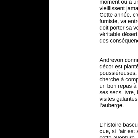
moment ou à un 
vieillissent ja
Cette année, c’
fumiste, va entr
doit porter sa v
véritable désert
des conséquence
Andrevon connaît
décor est plant
poussiéreuses, 
cherche à compre
un bon repas à 
ses sens. Ivre,
visites galante
l’auberge.
L’histoire bascu
que, si l’air es
cette aventure. 