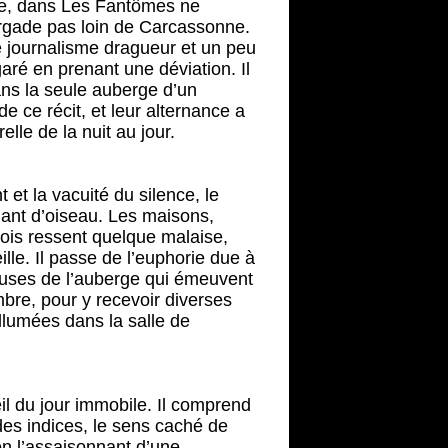
ière, dans Les Fantômes ne
urgade pas loin de Carcassonne.
 journalisme dragueur et un peu
garé en prenant une déviation. Il
dans la seule auberge d’un
e ce récit, et leur alternance a
le de la nuit au jour.
 et la vacuité du silence, le
hant d’oiseau. Les maisons,
çois ressent quelque malaise,
ille. Il passe de l’euphorie due à
veuses de l’auberge qui émeuvent
bre, pour y recevoir diverses
llumées dans la salle de
eil du jour immobile. Il comprend
 des indices, le sens caché de
 en l’assaisonnant d’une