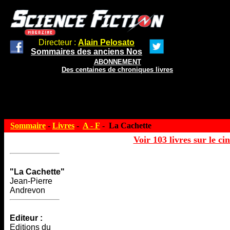
Directeur :
Alain Pelosato
Sommaires des anciens Nos
ABONNEMENT
Des centaines de chroniques livres
Sommaire
-
Livres
-
A - F
- La Cachette
Voir 103 livres sur le ci
"La Cachette"
Jean-Pierre
Andrevon
Editeur :
Editions du