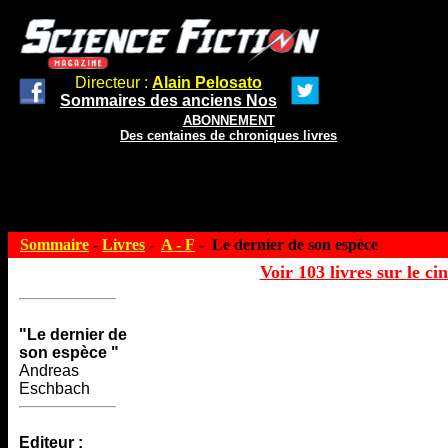
Directeur :
Alain Pelosato
Sommaires des anciens Nos
ABONNEMENT
Des centaines de chroniques livres
Sommaire
-
Livres
-
A - F
- Le dernier de son espèce
Voir 103 livres sur le ci
"Le dernier de
son espèce "
Andreas
Eschbach
Editeur :