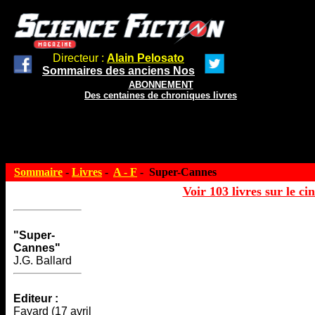
Directeur :
Alain Pelosato
Sommaires des anciens Nos
ABONNEMENT
Des centaines de chroniques livres
Sommaire
-
Livres
-
A - F
- Super-Cannes
Voir 103 livres sur le ci
"Super-
Cannes"
J.G. Ballard
Editeur :
Fayard (17 avril