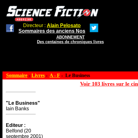
Directeur :
Alain Pelosato
Sommaires des anciens Nos
ABONNEMENT
Des centaines de chroniques livres
Sommaire
-
Livres
-
A - F
- Le Business
Voir 103 livres sur le ci
"Le Business"
Iain Banks
Editeur :
Belfond (20
septembre 2001)