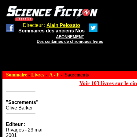
Directeur :
Alain Pelosato
Sommaires des anciens Nos
ABONNEMENT
Des centaines de chroniques livres
Sommaire
-
Livres
-
A - F
- Sacrements
Voir 103 livres sur le ci
"Sacrements"
Clive Barker
Editeur :
Rivages - 23 mai
2001