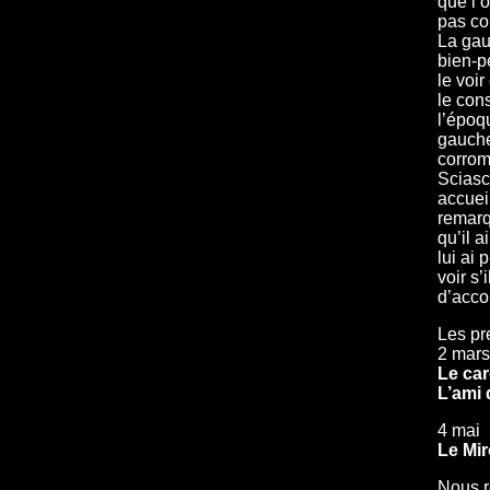
que l’o
pas con
La ga
bien-p
le voir
le cons
l’époq
gauche
corrom
Sciasc
accueil
remarq
qu’il a
lui ai 
voir s’i
d’accor
Les pr
2 mars
Le car
L’ami 
4 mai
Le Miro
Nous r