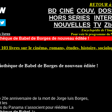
RETOUR à
BD
CINÉ
COUV.
DOS
HORS SERIES
INTE
NOUVELLES
TV
Zb
Encyclopédie de l'Ima
 livres
Pour voir le programme du N
thèque de Babel de Borges de nouveau éditée !
 103 livres sur le cinéma, romans, études, histoire, sociolog
iothèque de Babel de Borges de nouveau éditée !
e 20e anniversaire de la mort de Jorge luis Borges,
 les
ns du Panama s’associent pour rééditer La
thèque de Babel
, la