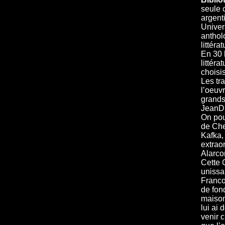
seule c
argenti
Univer
anthol
littéra
En 30 
littéra
choisi
Les tr
l’oeuv
grands
JeanDu
On pou
de Che
Kafka,
extrao
Alarco
Cette C
unissa
Franco 
de fon
maison
lui ai
venir 