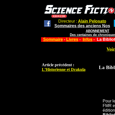
Directeur :
Alain Pelosato
Sommaires des anciens Nos
ABONNEMENT
Des centaines de chroniques
Sommaire
-
Livres
-
Infos
- La Biblio
Voir
Article précédent :
La Bibl
L’Historienne et Drakula
Pour l
FMR et
éditio
Biblio