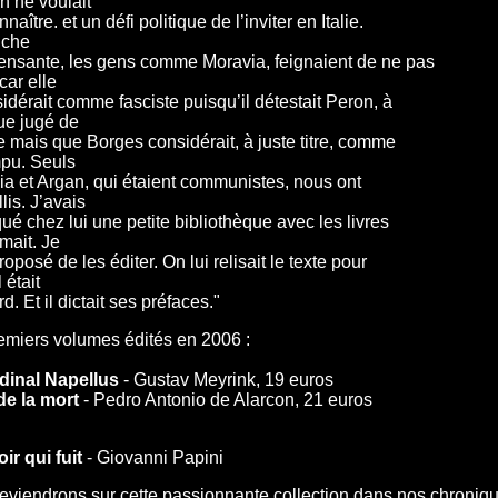
n ne voulait
naître. et un défi politique de l’inviter en Italie.
uche
ensante, les gens comme Moravia, feignaient de ne pas
 car elle
idérait comme fasciste puisqu’il détestait Peron, à
ue jugé de
 mais que Borges considérait, à juste titre, comme
pu. Seuls
ia et Argan, qui étaient communistes, nous ont
lis. J’avais
ué chez lui une petite bibliothèque avec les livres
imait. Je
proposé de les éditer. On lui relisait le texte pour
l était
d. Et il dictait ses préfaces."
emiers volumes édités en 2006 :
dinal Napellus
- Gustav Meyrink, 19 euros
de la mort
- Pedro Antonio de Alarcon, 21 euros
ir qui fuit
- Giovanni Papini
eviendrons sur cette passionnante collection dans nos chronique