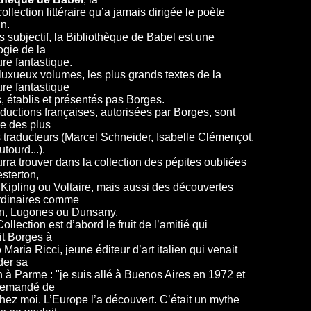
ollection littéraire qu’a jamais dirigée le poète
n.
s subjectif, la Bibliothèque de Babel est une
ogie de la
ture fantastique.
luxueux volumes, les plus grands textes de la
ture fantastique
s, établis et présentés pas Borges.
aductions françaises, autorisées par Borges, sont
re des plus
 traducteurs (Marcel Schneider, Isabelle Clémençot,
tourd...).
rra trouver dans la collection des pépites oubliées
sterton,
 Kipling ou Voltaire, mais aussi des découvertes
rdinaires comme
n, Lugones ou Dunsany.
ollection est d’abord le fruit de l’amitié qui
it Borges à
Maria Ricci, jeune éditeur d’art italien qui venait
der sa
 à Parme : "je suis allé à Buenos Aires en 1972 et
 demandé de
chez moi. L’Europe l’a découvert. C’était un mythe