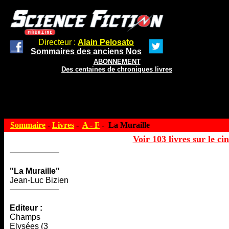
Directeur :
Alain Pelosato
Sommaires des anciens Nos
ABONNEMENT
Des centaines de chroniques livres
Sommaire
-
Livres
-
A - F
- La Muraille
Voir 103 livres sur le ci
"La Muraille"
Jean-Luc Bizien
Editeur :
Champs
Elysées (3