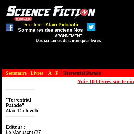
Directeur :
Alain Pelosato
Sommaires des anciens Nos
ABONNEMENT
Des centaines de chroniques livres
Sommaire
-
Livres
-
A - F
- Terrestrial Parade
Voir 103 livres sur le ci
"Terrestrial
Parade"
Alain Dartevelle
Editeur :
Le Manuscrit (27