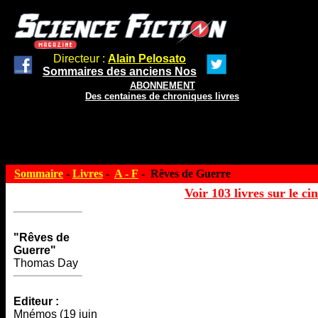
Directeur :
Alain Pelosato
Sommaires des anciens Nos
ABONNEMENT
Des centaines de chroniques livres
Sommaire
-
Livres
-
A - F
- Rêves de Guerre
Voir 103 livres sur le ci
"Rêves de
Guerre"
Thomas Day
Editeur :
Mnémos (19 juin