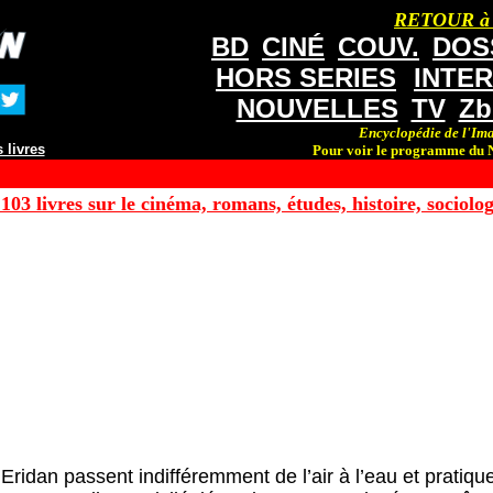
RETOUR à
BD
CINÉ
COUV.
DOS
HORS SERIES
INTE
NOUVELLES
TV
Zb
Encyclopédie de l'Ima
 livres
Pour voir le programme du N
103 livres sur le cinéma, romans, études, histoire, sociologi
Eridan passent indifféremment de l’air à l’eau et pratique