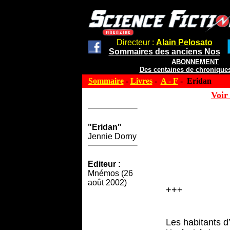
Directeur :
Alain Pelosato
Sommaires des anciens Nos
ABONNEMENT
Des centaines de chroniques
Sommaire
-
Livres
-
A - F
- Eridan
Voir 
"Eridan"
Jennie Dorny
Editeur :
Mnémos (26
août 2002)
+++
Les habitants d’