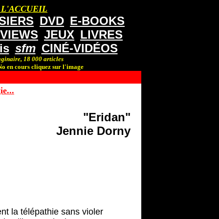
 L'ACCUEIL
SIERS
DVD
E-BOOKS
RVIEWS
JEUX
LIVRES
is
sfm
CINÉ-VIDÉOS
ginaire, 18 000 articles
o en cours cliquez sur l'image
e...
"Eridan"
Jennie Dorny
nt la télépathie sans violer