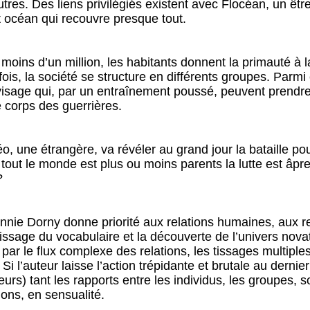
autres. Des liens privilégiés existent avec Flocéan, un être
 océan qui recouvre presque tout.
oins d’un million, les habitants donnent la primauté à
efois, la société se structure en différents groupes. Parmi
sage qui, par un entraînement poussé, peuvent prendre l
corps des guerrières.
o, une étrangère, va révéler au grand jour la bataille po
out le monde est plus ou moins parents la lutte est âpre.
?
nie Dorny donne priorité aux relations humaines, aux re
issage du vocabulaire et la découverte de l’univers nova
par le flux complexe des relations, les tissages multiples
i l’auteur laisse l’action trépidante et brutale au dernier 
rs) tant les rapports entre les individus, les groupes, so
ions, en sensualité.