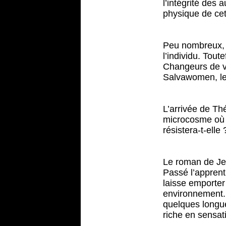
l’intégrité des 
physique de cet
Peu nombreux, m
l’individu. Tout
Changeurs de vi
Salvawomen, le 
L’arrivée de Thé
microcosme où t
résistera-t-elle 
Le roman de Jen
Passé l’apprent
laisse emporter 
environnement. S
quelques longueu
riche en sensat