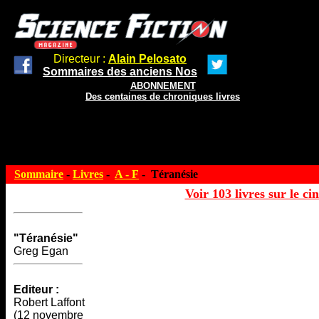
Directeur :
Alain Pelosato
Sommaires des anciens Nos
ABONNEMENT
Des centaines de chroniques livres
Sommaire
-
Livres
-
A - F
- Téranésie
Voir 103 livres sur le ci
"Téranésie"
Greg Egan
Editeur :
Robert Laffont
(12 novembre