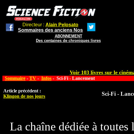
Directeur :
Alain Pelosato
Sommaires des anciens Nos
ABONNEMENT
Des centaines de chroniques livres
Voir 103 livres sur le cinéma
Sommaire
-
TV
-
Infos
- Sci-Fi - Lancement
Article précédent :
Sci-Fi - Lan
Klingon de nos jours
La chaîne dédiée à toutes 