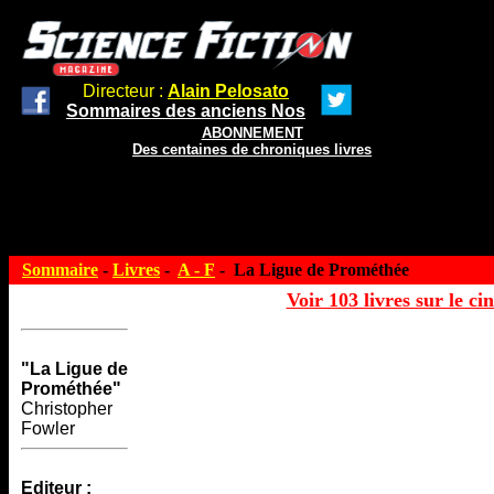
Directeur :
Alain Pelosato
Sommaires des anciens Nos
ABONNEMENT
Des centaines de chroniques livres
Sommaire
-
Livres
-
A - F
- La Ligue de Prométhée
Voir 103 livres sur le ci
"La Ligue de
Prométhée"
Christopher
Fowler
Editeur :