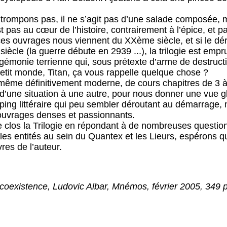
trompons pas, il ne s’agit pas d’une salade composée, m
 pas au cœur de l’histoire, contrairement à l’épice, et p
ces ouvrages nous viennent du XXème siècle, et si le d
siècle (la guerre débute en 2939 ...), la trilogie est emp
émonie terrienne qui, sous prétexte d’arme de destructio
petit monde, Titan, ça vous rappelle quelque chose ?
i-même définitivement moderne, de cours chapitres de 3 à
, d’une situation à une autre, pour nous donner une vue 
ping littéraire qui peu sembler déroutant au démarrage,
ouvrages denses et passionnants.
 clos la Trilogie en répondant à de nombreuses question
es entités au sein du Quantex et les Lieurs, espérons 
es de l’auteur.
coexistence, Ludovic Albar, Mnémos, février 2005, 349 