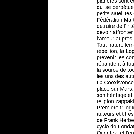
planètes sont c
qui se perpétue 
petits satellite
Fédération Mart
détruire de l’in
devoir affronte
l’amour auprès 
Tout naturelle
rébellion, la Lo
prévenir les con
répandent à to
la source de to
les uns des autr
La Coexistence 
place sur Mars,
son héritage et 
religion zappaki
Première trilog
auteurs et titre
de Frank Herbert
cycle de Fondati
Quantex tel l’e