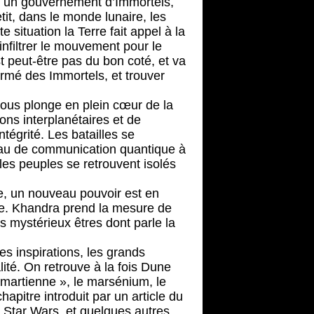
ec un gouvernement d’Immortels,
tit, dans le monde lunaire, les
situation la Terre fait appel à la
nfiltrer le mouvement pour le
st peut-être pas du bon coté, et va
armé des Immortels, et trouver
ous plonge en plein cœur de la
ons interplanétaires et de
tégrité. Les batailles se
eau de communication quantique à
les peuples se retrouvent isolés
ne, un nouveau pouvoir est en
ème. Khandra prend la mesure de
es mystérieux êtres dont parle la
es inspirations, les grands
alité. On retrouve à la fois Dune
e martienne », le marsénium, le
apitre introduit par un article du
 Star Wars, et quelques autres