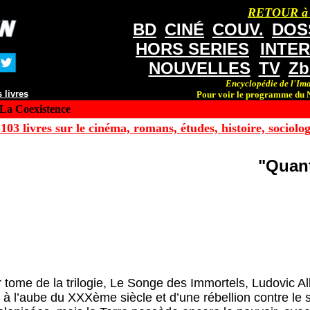
RETOUR à
BD
CINÉ
COUV.
DOS
HORS SERIES
INTE
NOUVELLES
TV
Zb
Encyclopédie de l'Ima
 livres
Pour voir le programme du N
La Coexistence
103 livres sur le cinéma, romans, études, histoire, sociologi
"Quant
 tome de la trilogie, Le Songe des Immortels, Ludovic A
 à l’aube du XXXème siècle et d’une rébellion contre l