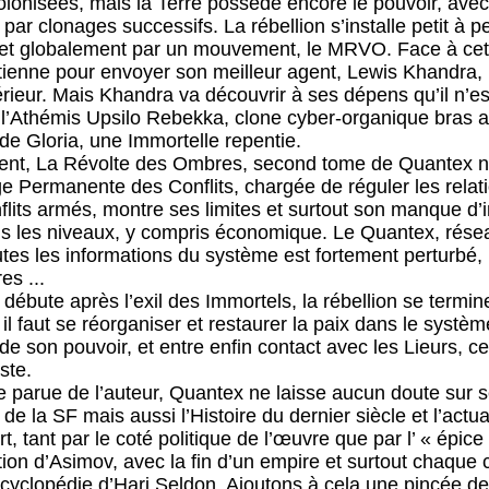
olonisées, mais la Terre possède encore le pouvoir, av
par clonages successifs. La rébellion s’installe petit à pe
s et globalement par un mouvement, le MRVO. Face à cette 
ienne pour envoyer son meilleur agent, Lewis Khandra, i
térieur. Mais Khandra va découvrir à ses dépens qu’il n’e
r l’Athémis Upsilo Rebekka, clone cyber-organique bras 
de Gloria, une Immortelle repentie.
ment, La Révolte des Ombres, second tome de Quantex n
ge Permanente des Conflits, chargée de réguler les relati
flits armés, montre ses limites et surtout son manque d’in
us les niveaux, y compris économique. Le Quantex, rés
utes les informations du système est fortement perturbé, 
es ...
débute après l’exil des Immortels, la rébellion se termi
 il faut se réorganiser et restaurer la paix dans le syst
de son pouvoir, et entre enfin contact avec les Lieurs, c
ste.
ie parue de l’auteur, Quantex ne laisse aucun doute sur s
s de la SF mais aussi l’Histoire du dernier siècle et l’actu
, tant par le coté politique de l’œuvre que par l’ « épic
on d’Asimov, avec la fin d’un empire et surtout chaque ch
ncyclopédie d’Hari Seldon. Ajoutons à cela une pincée de