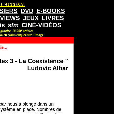
 L'ACCUEIL
SIERS
DVD
E-BOOKS
RVIEWS
JEUX
LIVRES
is
sfm
CINÉ-VIDÉOS
ginaire, 18 000 articles
o en cours cliquez sur l'image
e...
ex 3 - La Coexistence "
Ludovic Albar
lbar nous a plongé dans un
e système en place. Nombres de