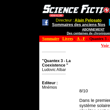
Directeur :
Alain Pelosato
Sommaires des anciens Nos
ABONNEMENT
Des centaines de chroniques
Sommaire
-
Livres
-
A - F
- Quantex 3 - 
Voir 
"Quantex 3 - La
Coexistence "
Ludovic Albar
Editeur :
Mnémos
8/10
Dans le premier
système solaire