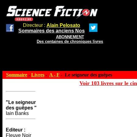
Directeur :
Alain Pelosato
Sommaires des anciens Nos
ABONNEMENT
Des centaines de chroniques livres
Sommaire
-
Livres
-
A - F
- Le seigneur des guêpes
Voir 103 livres sur le ci
"Le seigneur
des guêpes "
Iain Banks
Editeur :
Fleuve Noir