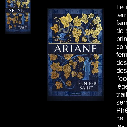
Le 
ter
fam
de 
pri
con
fem
des
des
l’o
lég
tra
sem
Phè
ce 
les