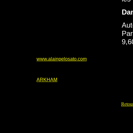
Da
Aut
Par
9,6
www.alainpelosato.com
ARKHAM
Retour