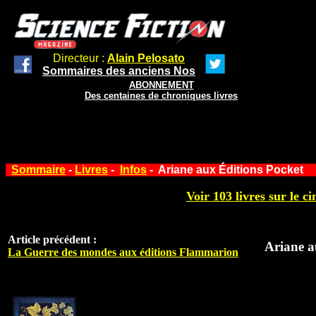
Directeur :
Alain Pelosato
Sommaires des anciens Nos
ABONNEMENT
Des centaines de chroniques livres
Sommaire
-
Livres
-
Infos
- Ariane aux Éditions Pocket
Voir 103 livres sur le ci
Article précédent :
Ariane a
La Guerre des mondes aux éditions Flammarion