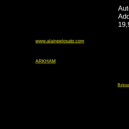
Aut
Add
19,
www.alainpelosato.com
ARKHAM
Retour