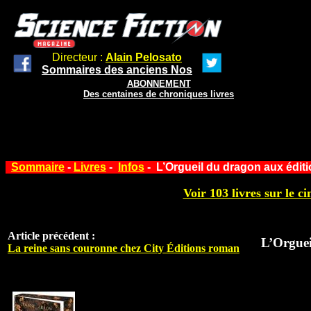
Directeur :
Alain Pelosato
Sommaires des anciens Nos
ABONNEMENT
Des centaines de chroniques livres
Sommaire
-
Livres
-
Infos
- L’Orgueil du dragon aux édit
Voir 103 livres sur le ci
Article précédent :
L’Orguei
La reine sans couronne chez City Éditions roman