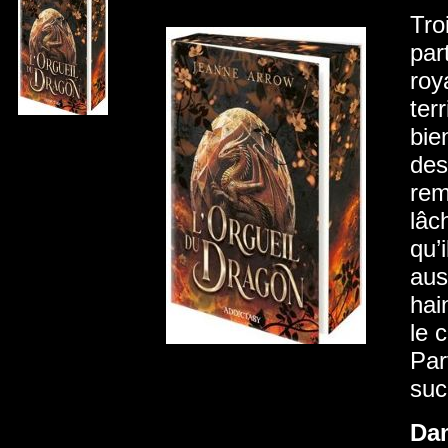
Tro
par
roy
ter
bie
des
rem
lâc
qu’
aus
hai
le 
Par
suc
Da