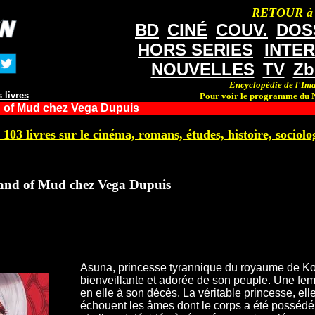
RETOUR à
BD
CINÉ
COUV.
DOS
HORS SERIES
INTE
NOUVELLES
TV
Zb
Encyclopédie de l'Ima
 livres
Pour voir le programme du N
 of Mud chez Vega Dupuis
 103 livres sur le cinéma, romans, études, histoire, sociolog
and of Mud chez Vega Dupuis
Asuna, princesse tyrannique du royaume de Kol
bienveillante et adorée de son peuple. Une fe
en elle à son décès. La véritable princesse, elle
échouent les âmes dont le corps a été possédé