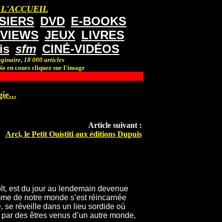
 L'ACCUEIL
SIERS
DVD
E-BOOKS
RVIEWS
JEUX
LIVRES
is
sfm
CINÉ-VIDÉOS
ginaire, 18 000 articles
o en cours cliquez sur l'image
ie...
Article suivant :
Arci, le Petit Ouistiti aux éditions Dupuis
t, est du jour au lendemain devenue
mme de notre monde s’est réincarnée
, se réveille dans un lieu sordide où
 par des êtres venus d’un autre monde,