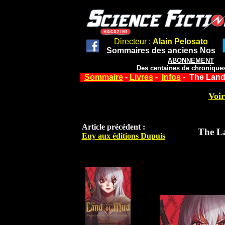
Directeur :
Alain Pelosato
Sommaires des anciens Nos
ABONNEMENT
Des centaines de chroniques
Sommaire
-
Livres
-
Infos
- The Land
Voir
Article précédent :
The L
Euy aux éditions Dupuis