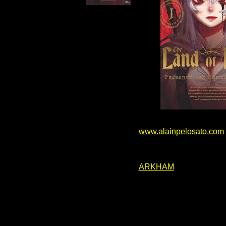
www.alainpelosato.com
ARKHAM