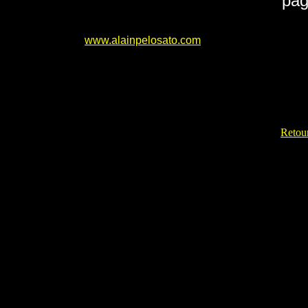
pag
www.alainpelosato.com
Retour