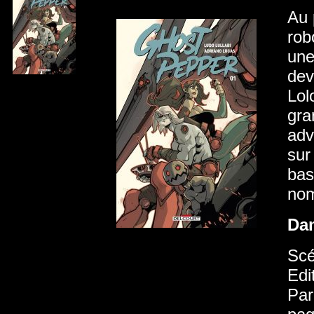
Au 
rob
une
dev
Lol
gra
adv
sur
bas
nom
Da
Scé
Edi
Par