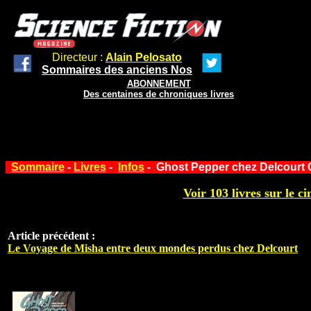
Directeur :
Alain Pelosato
Sommaires des anciens Nos
ABONNEMENT
Des centaines de chroniques livres
Sommaire
-
Livres
-
Infos
- Ghost Pepper chez Delcourt
Voir 103 livres sur le ci
Article précédent :
Le Voyage de Misha entre deux mondes perdus chez Delcourt