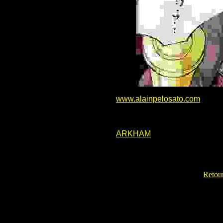
www.alainpelosato.com
ARKHAM
Retour