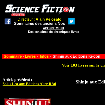
Directeur :
Alain Pelosato
Sommaires des anciens Nos
ABONNEMENT
Des centaines de chroniques livres
Sommaire
-
Livres
-
Infos
- Shinju aux Éditions Ki-oon
Voir 103 livres sur le ci
Article précédent :
Shinju aux Édi
Solus Leo aux Éditions Alter Réal