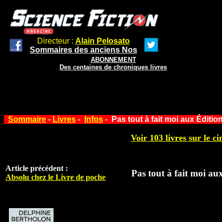
Directeur :
Alain Pelosato
Sommaires des anciens Nos
ABONNEMENT
Des centaines de chroniques livres
Sommaire
-
Livres
-
Infos
- Pas tout à fait moi aux Éditi
Voir 103 livres sur le ci
Article précédent :
Pas tout à fait moi au
Absolu chez le Livre de poche