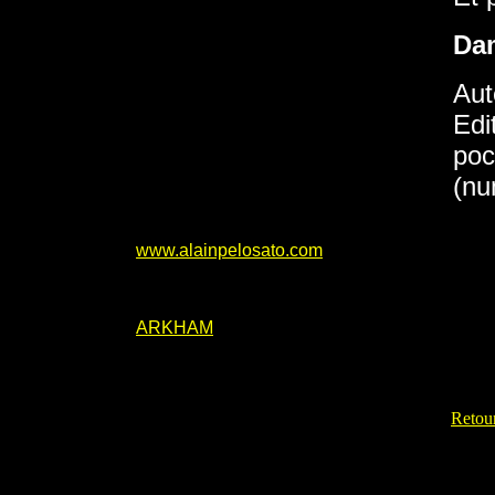
Da
Aut
Edi
poc
(nu
www.alainpelosato.com
ARKHAM
Retour