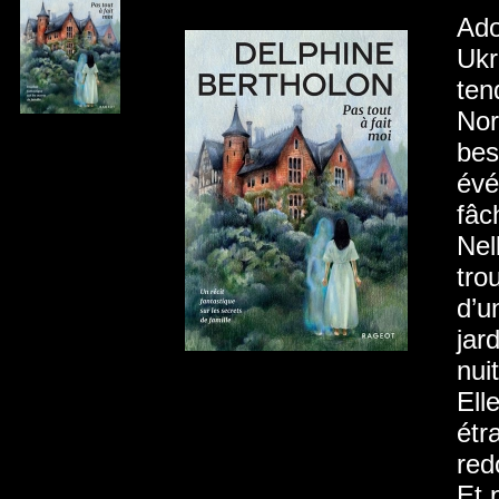
Ado
Ukr
ten
Nor
bes
évé
fâc
Nel
tro
d’u
jar
nui
Ell
étr
red
Et 