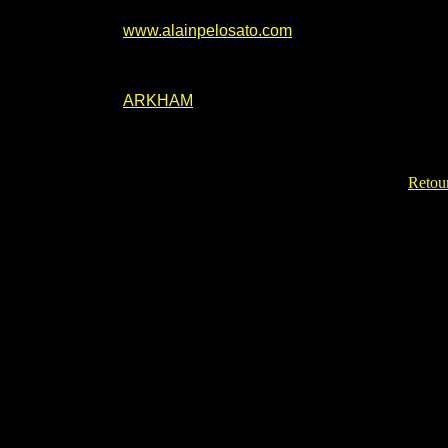
www.alainpelosato.com
ARKHAM
Retour