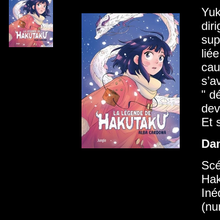
Yuk
dir
sup
lié
cau
s’a
" d
dev
Et 
Da
Scé
Hak
Iné
(nu