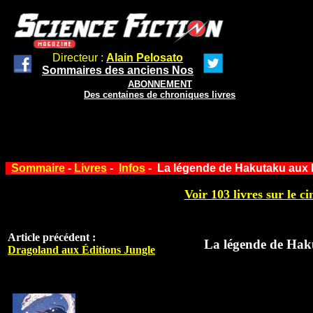
Directeur :
Alain Pelosato
Sommaires des anciens Nos
ABONNEMENT
Des centaines de chroniques livres
Sommaire
-
Livres
-
Infos
- La légende de Hakutaku aux 
Voir 103 livres sur le ci
Article précédent :
La légende de Hak
Dragoland aux Éditions Jungle