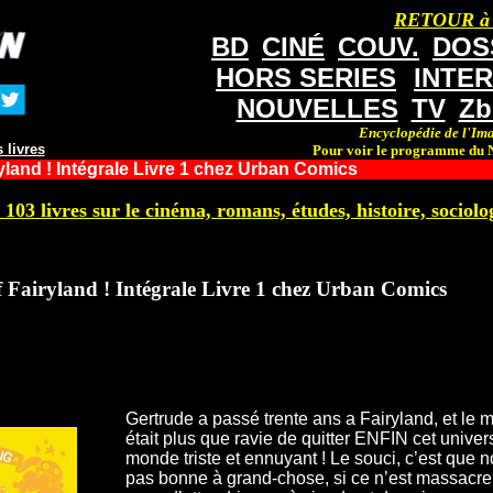
RETOUR à
BD
CINÉ
COUV.
DOS
HORS SERIES
INTE
NOUVELLES
TV
Zb
Encyclopédie de l'Ima
 livres
Pour voir le programme du N
ryland ! Intégrale Livre 1 chez Urban Comics
 103 livres sur le cinéma, romans, études, histoire, sociolog
f Fairyland ! Intégrale Livre 1 chez Urban Comics
Gertrude a passé trente ans a Fairyland, et le m
était plus que ravie de quitter ENFIN cet univer
monde triste et ennuyant ! Le souci, c’est que 
pas bonne à grand-chose, si ce n’est massacrer 