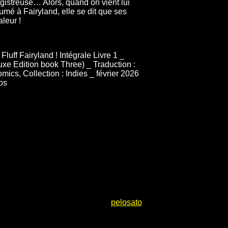
gistreuse… Alors, quand on vient lui
mé à Fairyland, elle se dit que ses
leur !
luff Fairyland ! Intégrale Livre 1 _
uxe Edition book Three) _ Traduction :
ics, Collection : Indies _ février 2026
os
pelosato