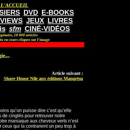
 L'ACCUEIL
SIERS
DVD
E-BOOKS
RVIEWS
JEUX
LIVRES
is
sfm
CINÉ-VIDÉOS
ginaire, 18 000 articles
o en cours cliquez sur l'image
ie...
Article suivant :
Share House Nile aux éditions Mangetsu
oins qu’on puisse dire c’est qu’elle
s de cinglés pour retrouver notre
notre maniaque aux cheveux verts n’est
ceux qui la contrarient un peu trop à