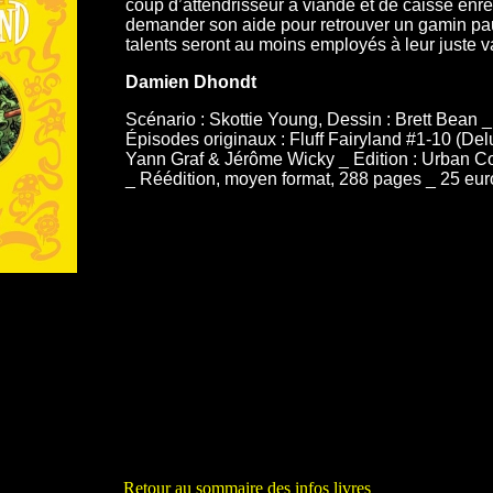
coup d’attendrisseur à viande et de caisse enre
demander son aide pour retrouver un gamin pau
talents seront au moins employés à leur juste va
Damien Dhondt
Scénario : Skottie Young, Dessin : Brett Bean _ F
Épisodes originaux : Fluff Fairyland #1-10 (Del
Yann Graf & Jérôme Wicky _ Edition : Urban Com
_ Réédition, moyen format, 288 pages _ 25 eur
Retour au sommaire des infos livres