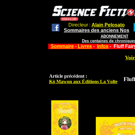
Directeur :
Alain Pelosato
Sommaires des anciens Nos
ABONNEMENT
Des centaines de chroniques
Sommaire
-
Livres
-
Infos
- Fluff Fai
Voir
Article précédent :
Fluf
Kò Mawon aux Éditions La Volte