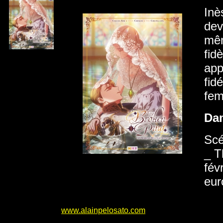
Inè
dev
mêm
fid
app
fid
fem
Da
Scé
_ T
fév
eur
www.alainpelosato.com