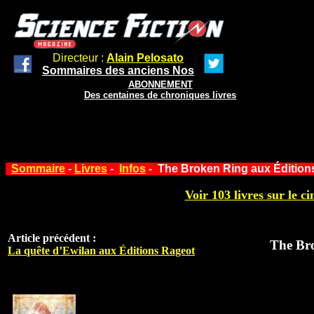
Directeur :
Alain Pelosato
Sommaires des anciens Nos
ABONNEMENT
Des centaines de chroniques livres
Sommaire
-
Livres
-
Infos
- The Broken Ring aux Éditio
Voir 103 livres sur le ci
Article précédent :
The Br
La quête d’Ewilan aux Éditions Rageot