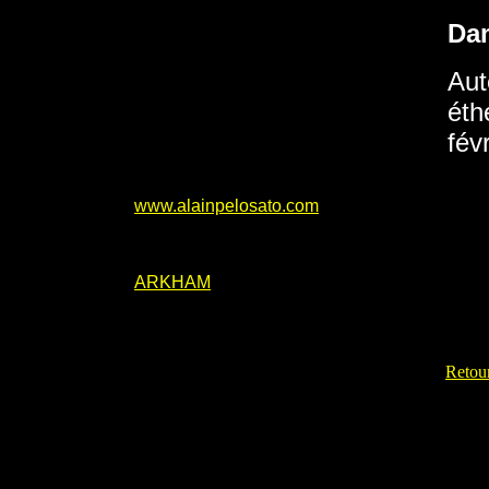
Da
Aut
éth
fév
www.alainpelosato.com
ARKHAM
Retour