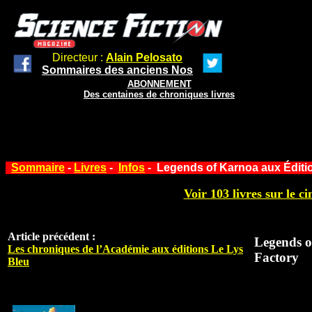
Directeur :
Alain Pelosato
Sommaires des anciens Nos
ABONNEMENT
Des centaines de chroniques livres
Sommaire
-
Livres
-
Infos
- Legends of Karnoa aux Éditi
Voir 103 livres sur le ci
Article précédent :
Legends o
Les chroniques de l’Académie aux éditions Le Lys
Factory
Bleu