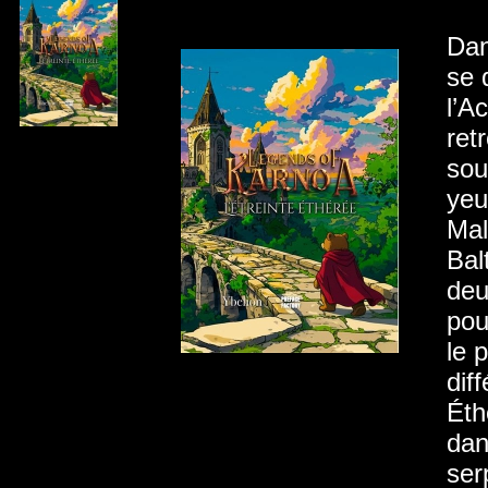
Dan
se 
l’A
ret
sou
yeu
Mal
Bal
deu
pou
le 
dif
Éth
dan
ser