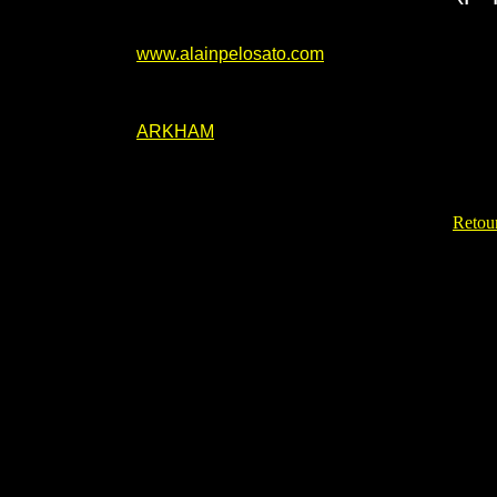
www.alainpelosato.com
ARKHAM
Retour