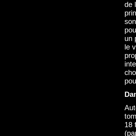
de 
pri
son
pou
un 
le 
pro
int
cho
pou
Da
Aut
tom
18 
(pa