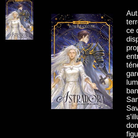
Aut
ter
ce 
dis
pro
ent
tén
gar
lum
ban
San
Sav
s’i
don
fig