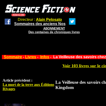
Directeur :
Alain Pelosato
Sommaires des anciens Nos
ABONNEMENT
Des centaines de chroniques livres
Sommaire
-
Livres
-
Infos
- La Veilleuse des savoirs ch
Voir 103 livres sur le ci
Article précédent :
La Veilleuse des savoirs c
La mort de la terre aux Éditions
Kingdom
Rivages