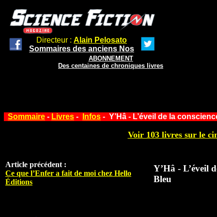
Directeur :
Alain Pelosato
Sommaires des anciens Nos
ABONNEMENT
Des centaines de chroniques livres
Sommaire
-
Livres
-
Infos
- Y’Hâ - L’éveil de la conscien
Voir 103 livres sur le ci
Article précédent :
Y’Hâ - L’éveil d
Ce que l’Enfer a fait de moi chez Hello
Bleu
Éditions