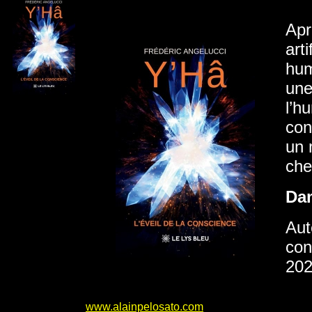
Apr
art
hum
une
l’h
con
un 
che
Da
Aut
con
202
www.alainpelosato.com