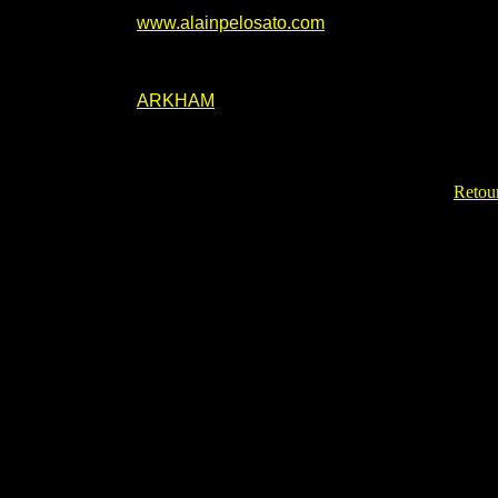
www.alainpelosato.com
ARKHAM
Retour