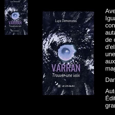
Ave
Igu
con
aut
de 
d’e
une
aux
mag
Dam
Aut
Édi
gra