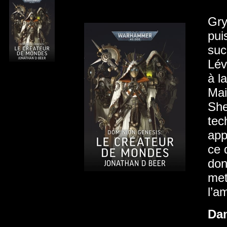
Gry
pui
suc
Lév
à l
Mai
She
tec
app
ce 
don
met
l’a
Da