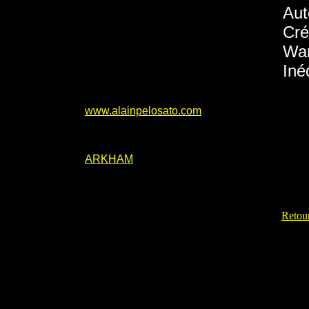
Aut
Cré
War
Iné
www.alainpelosato.com
ARKHAM
Retour