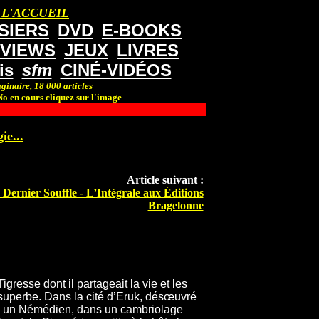
 L'ACCUEIL
SIERS
DVD
E-BOOKS
RVIEWS
JEUX
LIVRES
is
sfm
CINÉ-VIDÉOS
ginaire, 18 000 articles
o en cours cliquez sur l'image
ie...
Article suivant :
 Dernier Souffle - L’Intégrale aux Éditions
Bragelonne
igresse dont il partageait la vie et les
superbe. Dans la cité d’Eruk, désœuvré
sus, un Némédien, dans un cambriolage