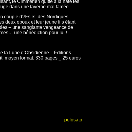
sant, le Cimmérien quitte à la hâte les
refuge dans une taverne mal famée.
 un couple d’Ӕsirs, des Nordiques
Les deux époux et leur jeune fils étant
ables – une sanglante vengeance de
rmes… une bénédiction pour lui !
e la Lune d’Obsidienne _ Éditions
dit, moyen format, 330 pages _ 25 euros
pelosato