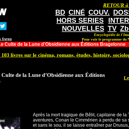
RETOUR à
BD
CINÉ
COUV.
DOS
HORS SERIES
INTE
NOUVELLES
TV
Zb
Encyclopédie de l'Ima
 livres
Pour voir le programme du N
e Culte de la Lune d’Obsidienne aux Éditions Bragelonne
 103 livres sur le cinéma, romans, études, histoire, sociolog
 Culte de la Lune d’Obsidienne aux Éditions
Le
e
Après la mort tragique de Bêlit, capitaine de la T
aventures, Conan le Cimmérien a perdu de sa 
et sans le sou, il se laisse entraîner par Dru