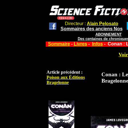
Directeur :
Alain Pelosato
Sommaires des anciens Nos
ABONNEMENT
Des centaines de chroniques
Sommaire
-
Livres
-
Infos
- Conan : L
Voir
Article précédent :
Conan : Le
Poison aux Éditions
Bragelonn
Bragelonne