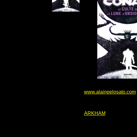
www.alainpelosato.com
ARKHAM