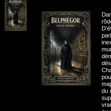
Dan
rô
D’é
par
ine
mur
dém
dés
Cha
pou
maj
du 
sup
vra