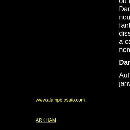
ou 
Dan
nou
fan
dis
a c
nom
Da
Aut
jan
www.alainpelosato.com
ARKHAM