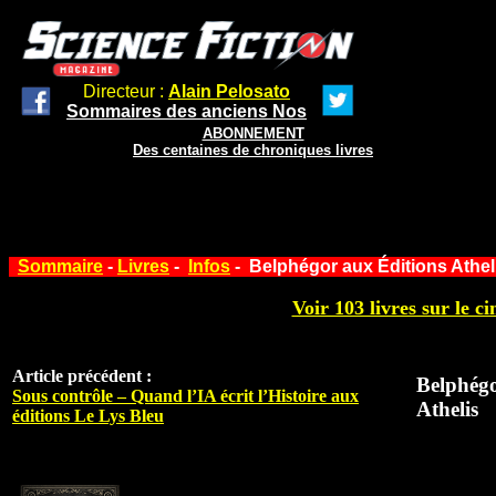
Directeur :
Alain Pelosato
Sommaires des anciens Nos
ABONNEMENT
Des centaines de chroniques livres
Sommaire
-
Livres
-
Infos
- Belphégor aux Éditions Athel
Voir 103 livres sur le ci
Article précédent :
Belphégo
Sous contrôle – Quand l’IA écrit l’Histoire aux
Athelis
éditions Le Lys Bleu