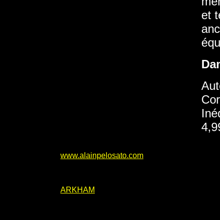
mêm
et 
anc
équ
Da
Aut
Cor
Iné
4,9
www.alainpelosato.com
ARKHAM