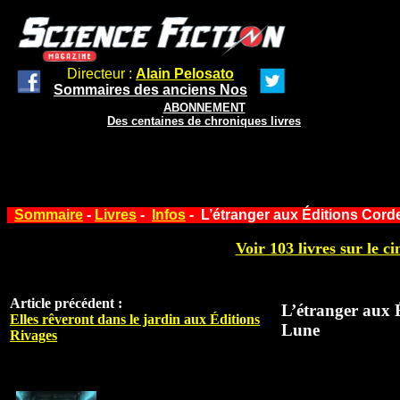
Directeur :
Alain Pelosato
Sommaires des anciens Nos
ABONNEMENT
Des centaines de chroniques livres
Sommaire
-
Livres
-
Infos
- L’étranger aux Éditions Cord
Voir 103 livres sur le ci
Article précédent :
L’étranger aux 
Elles rêveront dans le jardin aux Éditions
Lune
Rivages