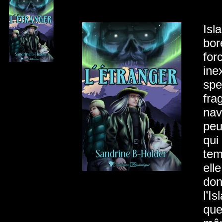
Isl
bor
for
ine
spe
fra
nav
peu
qui
tem
ell
don
l’I
que