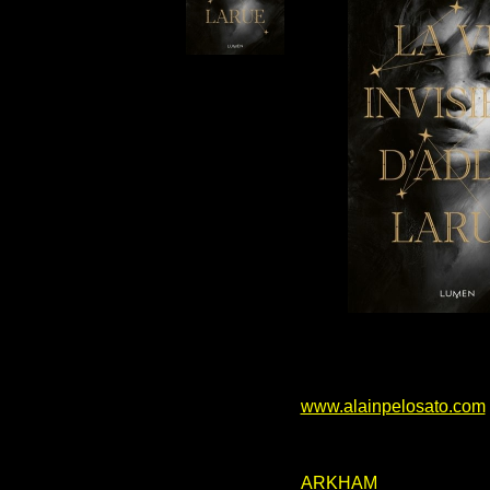
www.alainpelosato.com
ARKHAM