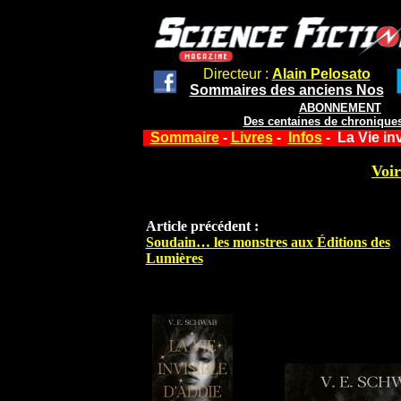
Directeur :
Alain Pelosato
Sommaires des anciens Nos
ABONNEMENT
Des centaines de chroniques
Sommaire
-
Livres
-
Infos
- La Vie in
Voir
Article précédent :
Soudain… les monstres aux Éditions des
Lumières