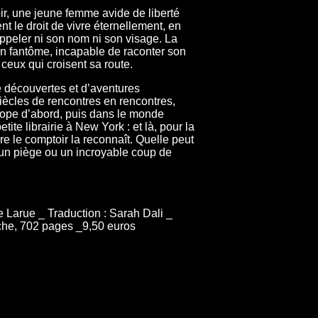
, une jeune femme avide de liberté
ent le droit de vivre éternellement, en
ppeler ni son nom ni son visage. La
n fantôme, incapable de raconter son
 ceux qui croisent sa route.
e découvertes et d’aventures
iècles de rencontres en rencontres,
rope d’abord, puis dans le monde
ite librairie à New York : et là, pour la
re le comptoir la reconnaît. Quelle peut
 un piège ou un incroyable coup de
e Larue _ Traduction : Sarah Dali _
che, 702 pages _9,50 euros