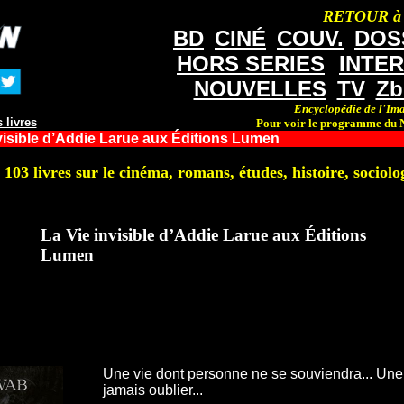
RETOUR à
BD
CINÉ
COUV.
DOS
HORS SERIES
INTE
NOUVELLES
TV
Zb
Encyclopédie de l'Ima
 livres
Pour voir le programme du N
visible d’Addie Larue aux Éditions Lumen
 103 livres sur le cinéma, romans, études, histoire, sociolog
La Vie invisible d’Addie Larue aux Éditions
Lumen
Une vie dont personne ne se souviendra... Une 
jamais oublier...