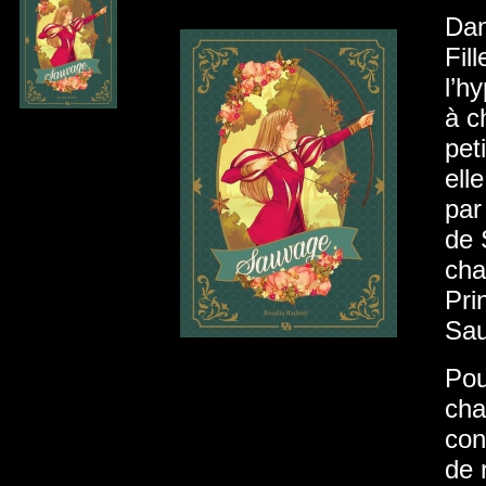
Dan
Fil
l’h
à c
pet
ell
par
de 
cha
Pri
Sau
Pou
cha
con
de 