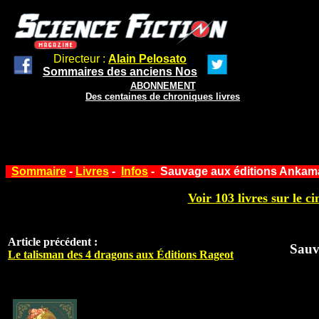
Directeur :
Alain Pelosato
Sommaires des anciens Nos
ABONNEMENT
Des centaines de chroniques livres
Sommaire
-
Livres
-
Infos
- Sauvage aux éditions Ankam
Voir 103 livres sur le ci
Article précédent :
Sauv
Le talisman des 4 dragons aux Éditions Rageot