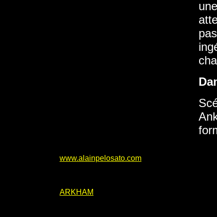
une
att
pas
ing
cha
Da
Scé
Ank
for
www.alainpelosato.com
ARKHAM