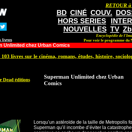
RETOUR à
BD
CINÉ
COUV.
DOS
HORS SERIES
INTE
NOUVELLES
TV
Zb
Encyclopédie de l'Ima
 livres
Pour voir le programme du N
 Unlimited chez Urban Comics
 103 livres sur le cinéma, romans, études, histoire, sociolog
Superman Unlimited chez Urban
 Dead éditions
Comics
Lorsqu’un astéroïde de la taille de Metropolis fon
Superman qu’il incombe d’éviter la catastroph