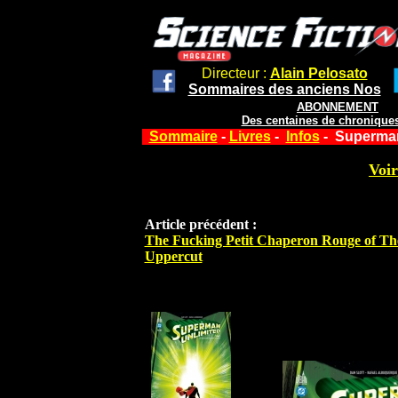
Directeur :
Alain Pelosato
Sommaires des anciens Nos
ABONNEMENT
Des centaines de chroniques
Sommaire
-
Livres
-
Infos
- Superman
Voir
Article précédent :
The Fucking Petit Chaperon Rouge of The
Uppercut