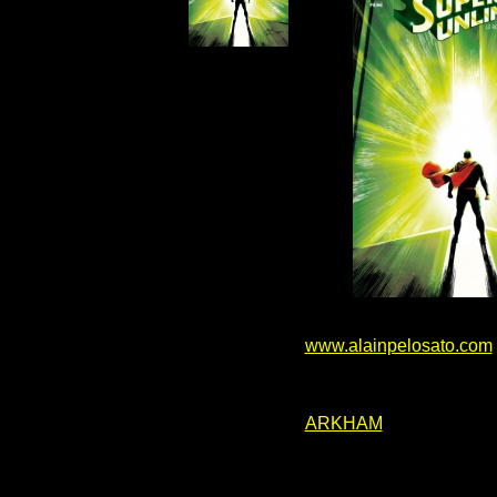
www.alainpelosato.com
ARKHAM