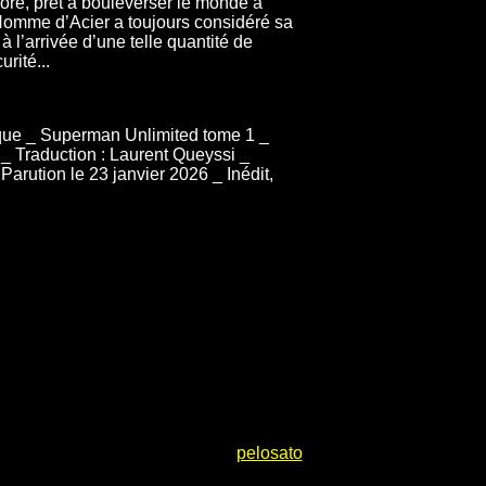
re, prêt à bouleverser le monde à
 L’Homme d’Acier a toujours considéré sa
 l’arrivée d’une telle quantité de
urité...
rque _ Superman Unlimited tome 1 _
_ Traduction : Laurent Queyssi _
arution le 23 janvier 2026 _ Inédit,
pelosato