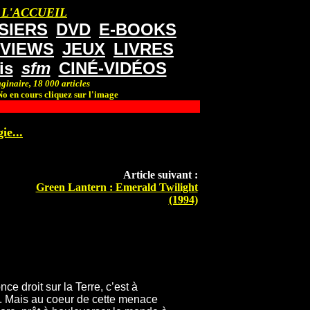
 L'ACCUEIL
SIERS
DVD
E-BOOKS
RVIEWS
JEUX
LIVRES
is
sfm
CINÉ-VIDÉOS
ginaire, 18 000 articles
o en cours cliquez sur l'image
ie...
Article suivant :
Green Lantern : Emerald Twilight
(1994)
ce droit sur la Terre, c’est à
e. Mais au coeur de cette menace