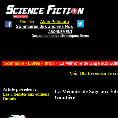
Directeur :
Alain Pelosato
Sommaires des anciens Nos
ABONNEMENT
Des centaines de chroniques livres
Sommaire
-
Livres
-
Infos
- La Mémoire de Sage aux Éditi
Voir 103 livres sur le ci
Article précédent :
La Mémoire de Sage aux Édit
Les Utopistes aux éditions
Gouttière
Dupuis