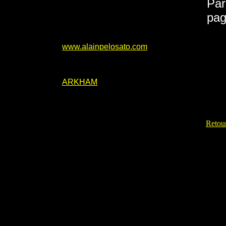
Par
pag
www.alainpelosato.com
ARKHAM
Retour