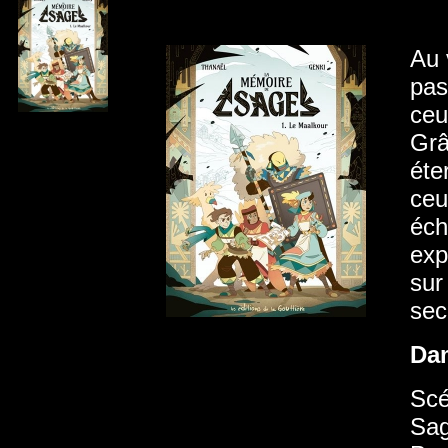
Au 
pas
ceu
Grâ
éte
ceu
éch
exp
sur
sec
Da
Scé
Sag