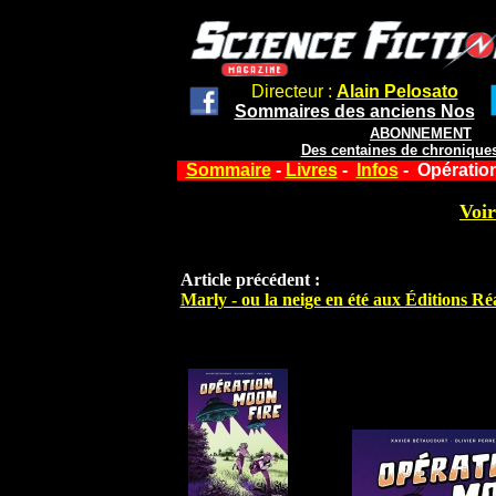
Directeur :
Alain Pelosato
Sommaires des anciens Nos
ABONNEMENT
Des centaines de chroniques
Sommaire
-
Livres
-
Infos
- Opération
Voir
Article précédent :
Marly - ou la neige en été aux Éditions Réa