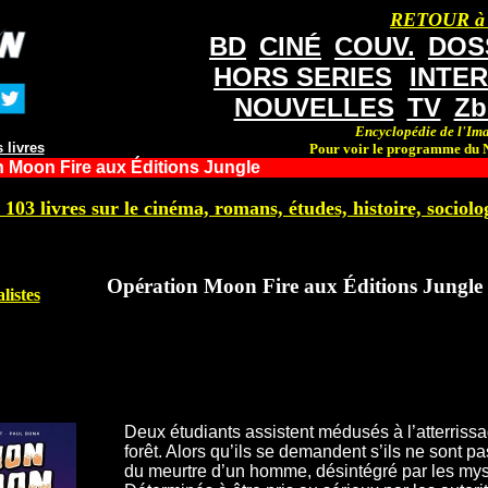
RETOUR à
BD
CINÉ
COUV.
DOS
HORS SERIES
INTE
NOUVELLES
TV
Zb
Encyclopédie de l'Ima
 livres
Pour voir le programme du N
 Moon Fire aux Éditions Jungle
 103 livres sur le cinéma, romans, études, histoire, sociolog
Opération Moon Fire aux Éditions Jungle
listes
Deux étudiants assistent médusés à l’atterriss
forêt. Alors qu’ils se demandent s’ils ne sont pas
du meurtre d’un homme, désintégré par les mys