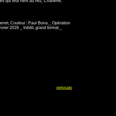
és qui leur rient au nez, Charlene,
Perret, Couleur : Paul Bona _ Opération
nvier 2026 _ Inédit, grand format _
pelosato