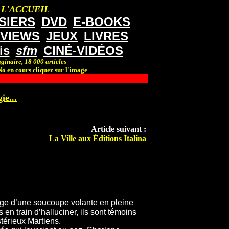
 L'ACCUEIL
SIERS
DVD
E-BOOKS
RVIEWS
JEUX
LIVRES
is
sfm
CINÉ-VIDÉOS
ginaire, 18 000 articles
o en cours cliquez sur l'image
ie...
Article suivant :
La Ville aux Éditions Italina
age d’une soucoupe volante en pleine
 en train d’halluciner, ils sont témoins
térieux Martiens.