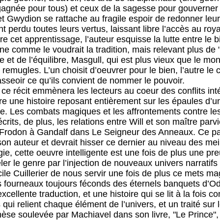
agnée pour tous) et ceux de la sagesse pour gouverner 
 et Gwydion se rattache au fragile espoir de redonner le
t perdu toutes leurs vertus, laissant libre l’accès au ro
re cet apprentissage, l’auteur esquisse la lutte entre le 
e comme le voudrait la tradition, mais relevant plus de "
dre et de l’équilibre, Masgull, qui est plus vieux que le mo
s remugles. L’un choisit d’oeuvrer pour le bien, l’autre le
asseoir ce qu’ils convient de nommer le pouvoir.
 ce récit emmènera les lecteurs au coeur des conflits inté
re une histoire reposant entièrement sur les épaules d’un
e. Les combats magiques et les affrontements contre les
its, de plus, les relations entre Will et son maître parv
t Frodon à Gandalf dans Le Seigneur des Anneaux. Ce pa
son auteur et devrait hisser ce dernier au niveau des mei
ogie, cette oeuvre intelligente est une fois de plus une pr
ler le genre par l’injection de nouveaux univers narratif
ile Cuillerier de nous servir une fois de plus ce mets ma
s fourneaux toujours féconds des éternels banquets d’O
xcellente traduction, et une histoire qui se lit à la fois c
qui relient chaque élément de l’univers, et un traité sur 
hèse soulevée par Machiavel dans son livre, "Le Prince", 