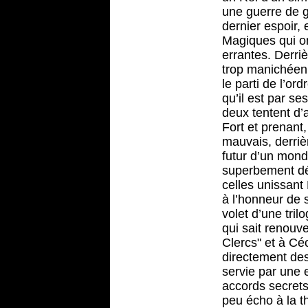
une guerre de g
dernier espoir,
Magiques qui on
errantes. Derriè
trop manichéenn
le parti de l’or
qu’il est par se
deux tentent d’
Fort et prenant,
mauvais, derriè
futur d’un mond
superbement décr
celles unissan
à l’honneur de 
volet d’une tril
qui sait renouve
Clercs" et à Céc
directement de
servie par une e
accords secrets 
peu écho à la t