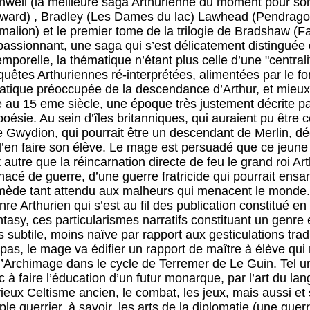
nwell (la meilleure saga Arthurienne du moment pour so
Howard) , Bradley (Les Dames du lac) Lawhead (Pendrago
alion) et le premier tome de la trilogie de Bradshaw (Fa
assionnant, une saga qui s’est délicatement distinguée
temporelle, la thématique n’étant plus celle d’une "centrali
quêtes Arthuriennes ré-interprétées, alimentées par le 
atique préoccupée de la descendance d’Arthur, et mieux,
e au 15 eme siècle, une époque très justement décrite par
oésie. Au sein d’îles britanniques, qui auraient pu être c
 Gwydion, qui pourrait être un descendant de Merlin, déc
 d’en faire son élève. Le mage est persuadé que ce jeun
it autre que la réincarnation directe de feu le grand roi Art
acé de guerre, d’une guerre fratricide qui pourrait ens
remède tant attendu aux malheurs qui menacent le monde.
re Arthurien qui s’est au fil des publication constitué en 
asy, ces particularismes narratifs constituant un genre 
s subtile, moins naïve par rapport aux gesticulations tra
pas, le mage va édifier un rapport de maître à élève qui 
l’Archimage dans le cycle de Terremer de Le Guin. Tel 
 à faire l’éducation d’un futur monarque, par l’art du la
vieux Celtisme ancien, le combat, les jeux, mais aussi et
le guerrier, à savoir, les arts de la diplomatie (une guer