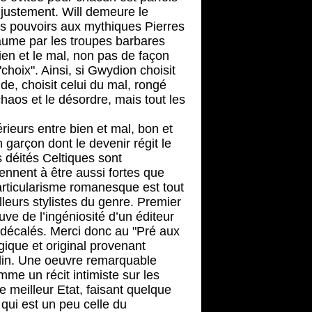
justement. Will demeure le
urs pouvoirs aux mythiques Pierres
yaume par les troupes barbares
bien et le mal, non pas de façon
choix". Ainsi, si Gwydion choisit
nde, choisit celui du mal, rongé
 chaos et le désordre, mais tout les
rieurs entre bien et mal, bon et
 garçon dont le devenir régit le
 déités Celtiques sont
iennent à être aussi fortes que
rticularisme romanesque est tout
lleurs stylistes du genre. Premier
euve de l’ingéniosité d’un éditeur
s décalés. Merci donc au "Pré aux
gique et original provenant
din. Une oeuvre remarquable
omme un récit intimiste sur les
le meilleur Etat, faisant quelque
qui est un peu celle du