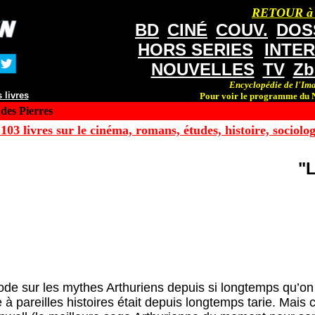
RETOUR à
BD
CINÉ
COUV.
DOS
HORS SERIES
INTE
NOUVELLES
TV
Zb
Encyclopédie de l'Ima
 livres
Pour voir le programme du N
des Pierres
103 livres sur le cinéma, romans, études, histoire, sociologi
"L
brode sur les mythes Arthuriens depuis si longtemps qu’on
à pareilles histoires était depuis longtemps tarie. Mais 