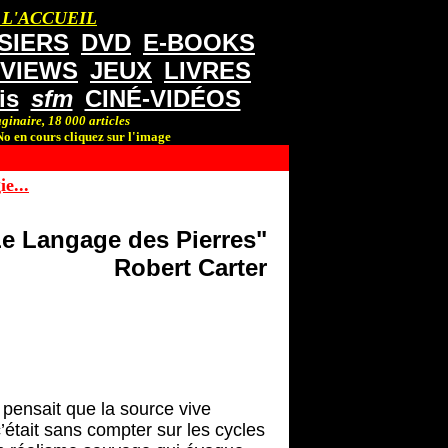
 L'ACCUEIL
SIERS
DVD
E-BOOKS
RVIEWS
JEUX
LIVRES
is
sfm
CINÉ-VIDÉOS
ginaire, 18 000 articles
o en cours cliquez sur l'image
e...
e Langage des Pierres"
Robert Carter
 pensait que la source vive
c’était sans compter sur les cycles