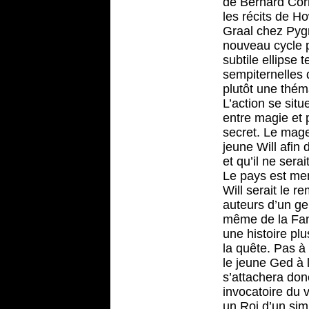
de Bernard Cor
les récits de 
Graal chez Pygm
nouveau cycle p
subtile ellipse 
sempiternelles 
plutôt une thém
L’action se situ
entre magie et p
secret. Le mage
jeune Will afin
et qu’il ne sera
Le pays est men
Will serait le 
auteurs d’un gen
même de la Fant
une histoire plu
la quête. Pas à 
le jeune Ged à 
s’attachera donc
invocatoire du 
un Roi d’un simp