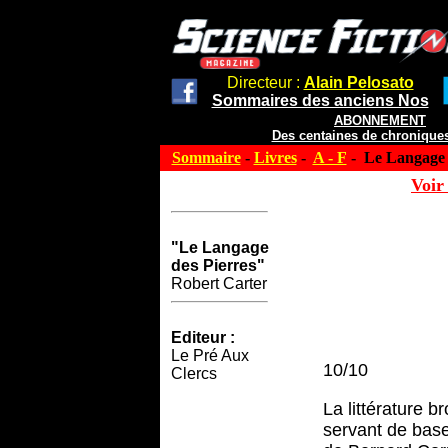
Directeur :
Alain Pelosato
Sommaires des anciens Nos
ABONNEMENT
Des centaines de chroniques
Sommaire
-
Livres
-
A - F
- Le Langage 
Voir 
"Le Langage
des Pierres"
Robert Carter
Editeur :
Le Pré Aux
10/10
Clercs
La littérature 
servant de base 