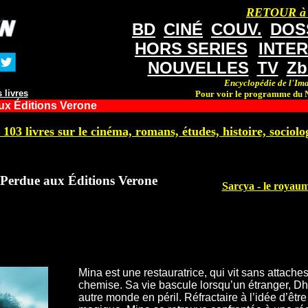
RETOUR à
BD
CINÉ
COUV.
DOS
HORS SERIES
INTE
NOUVELLES
TV
Zb
Encyclopédie de l'Ima
 livres
Pour voir le programme du N
ux Éditions Verone
 103 livres sur le cinéma, romans, études, histoire, sociolog
Perdue aux Éditions Verone
Sarcya - le royaum
Mina est une restauratrice, qui vit sans attac
chemise. Sa vie bascule lorsqu’un étranger, Dhry
autre monde en péril. Réfractaire à l’idée d’êt