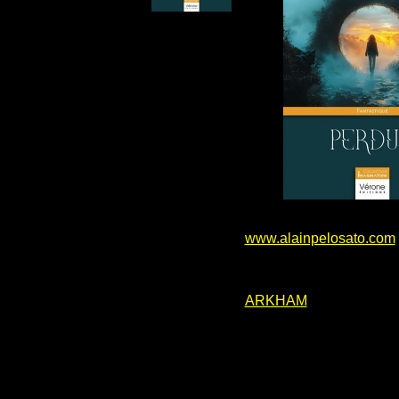
www.alainpelosato.com
ARKHAM