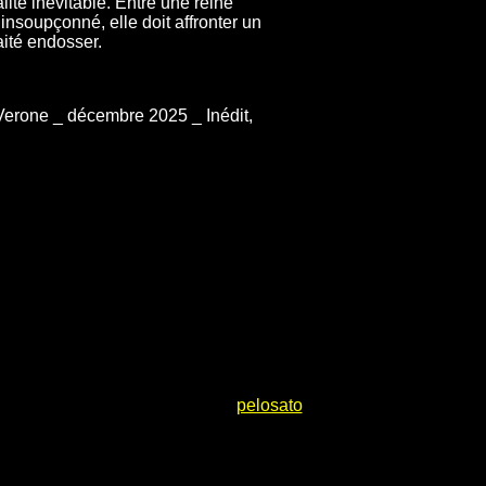
ité inévitable. Entre une reine
insoupçonné, elle doit affronter un
aité endosser.
Verone _ décembre 2025 _ Inédit,
pelosato