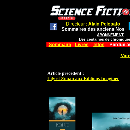
Directeur :
Alain Pelosato
Sommaires des anciens Nos
ABONNEMENT
Des centaines de chroniques
Sommaire
-
Livres
-
Infos
- Perdue a
Voir
Article précédent :
Lily et Zouan aux Éditions Imaginer