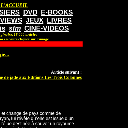
 L'ACCUEIL
SIERS
DVD
E-BOOKS
RVIEWS
JEUX
LIVRES
is
sfm
CINÉ-VIDÉOS
ginaire, 18 000 articles
o en cours cliquez sur l'image
ie...
Article suivant :
e de jade aux Éditions Les Trois Colonnes
hes et change de pays comme de
an, lui révèle qu’elle est issue d’un
re l’élue destinée à sauver un royaume