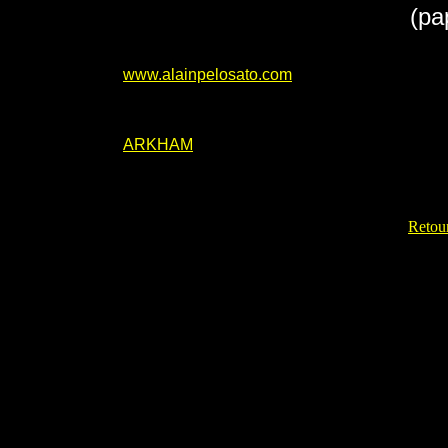
(pa
www.alainpelosato.com
ARKHAM
Retour