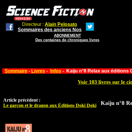
Directeur :
Alain Pelosato
Sommaires des anciens Nos
ABONNEMENT
Des centaines de chroniques livres
Sommaire
-
Livres
-
Infos
- Kaiju n°8 Relax aux éditions 
Voir 103 livres sur le ci
Article précédent :
Kaiju n°8 Re
Le garçon et le dragon aux Éditions Doki Doki