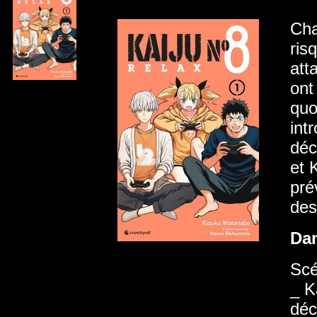
Cha
ris
att
ont
quo
int
déc
et 
pré
des
Da
Scé
_ K
déc