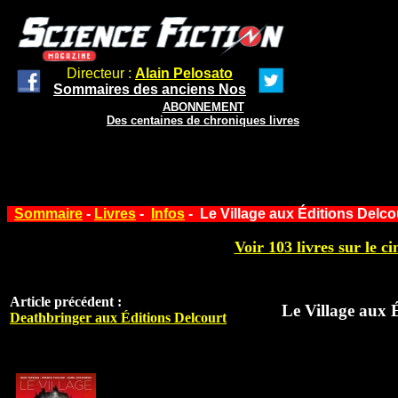
Directeur :
Alain Pelosato
Sommaires des anciens Nos
ABONNEMENT
Des centaines de chroniques livres
Sommaire
-
Livres
-
Infos
- Le Village aux Éditions Delco
Voir 103 livres sur le ci
Article précédent :
Le Village aux 
Deathbringer aux Éditions Delcourt