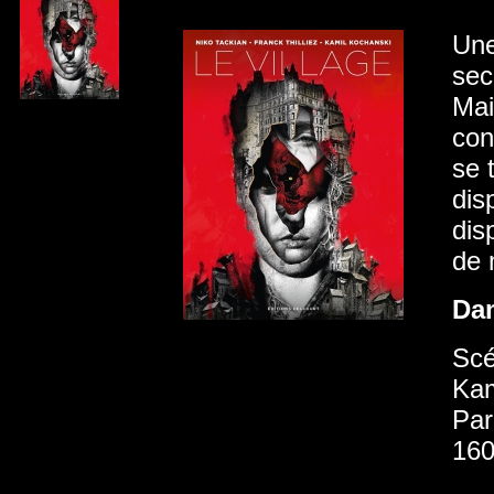
Une
sec
Mai
con
se 
dis
dis
de 
Da
Scé
Kam
Par
160