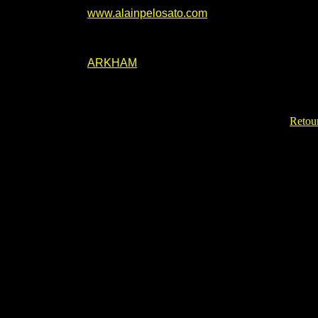
www.alainpelosato.com
ARKHAM
Retour