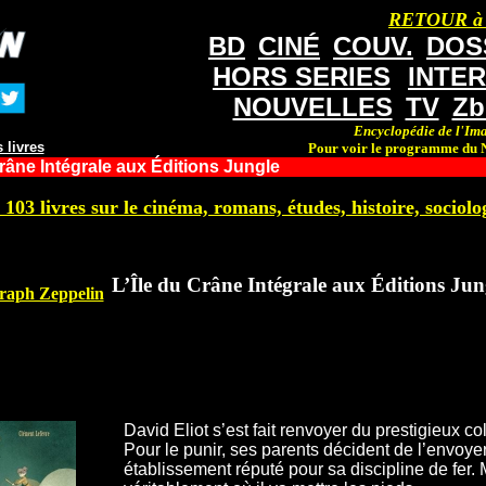
RETOUR à
BD
CINÉ
COUV.
DOS
HORS SERIES
INTE
NOUVELLES
TV
Zb
Encyclopédie de l'Ima
 livres
Pour voir le programme du N
Crâne Intégrale aux Éditions Jungle
 103 livres sur le cinéma, romans, études, histoire, sociolog
L’Île du Crâne Intégrale aux Éditions Jun
 Graph Zeppelin
David Eliot s’est fait renvoyer du prestigieux c
Pour le punir, ses parents décident de l’envo
établissement réputé pour sa discipline de fer. 