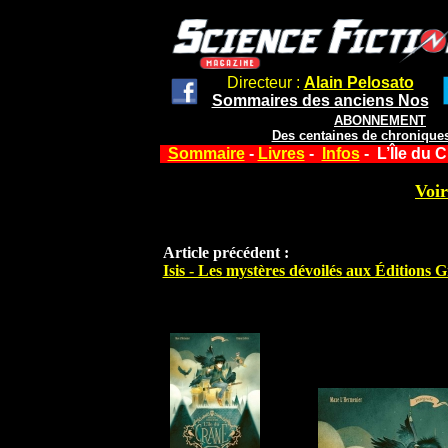
Directeur :
Alain Pelosato
Sommaires des anciens Nos
ABONNEMENT
Des centaines de chroniques
Sommaire
-
Livres
-
Infos
- L’Île du 
Voir
Article précédent :
Isis - Les mystères dévoilés aux Éditions