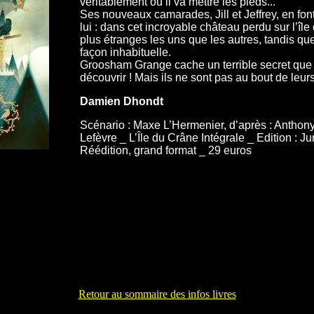
véritablement où il va mettre les pieds...
Ses nouveaux camarades, Jill et Jeffrey, en f
lui : dans cet incroyable château perdu sur l’îl
plus étranges les uns que les autres, tandis qu
façon inhabituelle.
Groosham Grange cache un terrible secret que 
découvrir ! Mais ils ne sont pas au bout de leurs
Damien Dhondt
Scénario : Maxe L’Hermenier, d’après : Anthon
Lefèvre _ L’Île du Crâne Intégrale _ Edition : 
Réédition, grand format _ 29 euros
Retour au sommaire des infos livres