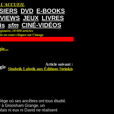
 L'ACCUEIL
SIERS
DVD
E-BOOKS
RVIEWS
JEUX
LIVRES
is
sfm
CINÉ-VIDÉOS
ginaire, 18 000 articles
o en cours cliquez sur l'image
ie...
Article suivant :
gle
Shubeik Lubeik aux Éditions Steinkis
ollège où ses ancêtres ont tous étudié.
yer à Groosham Grange, un
Mais ni eux ni David ne réalisent