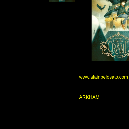
www.alainpelosato.com
ARKHAM