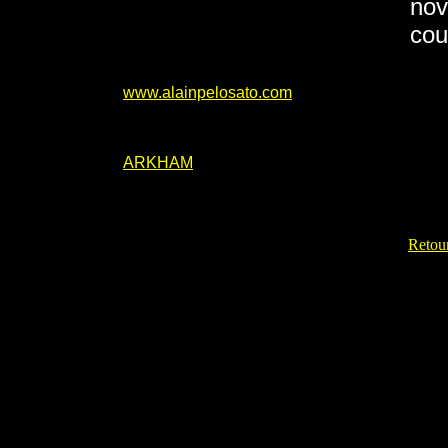
nov
cou
www.alainpelosato.com
ARKHAM
Retour