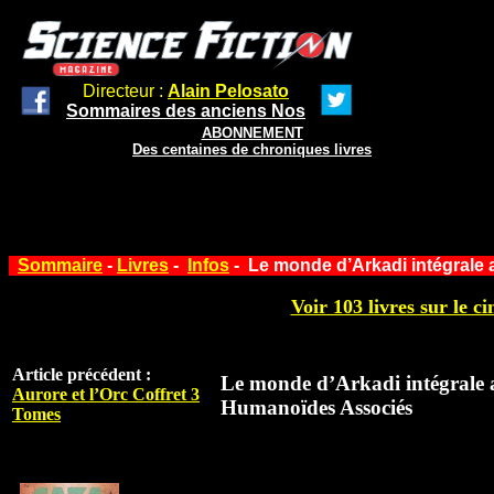
Directeur :
Alain Pelosato
Sommaires des anciens Nos
ABONNEMENT
Des centaines de chroniques livres
Sommaire
-
Livres
-
Infos
- Le monde d’Arkadi intégrale
Voir 103 livres sur le ci
Article précédent :
Le monde d’Arkadi intégrale 
Aurore et l’Orc Coffret 3
Humanoïdes Associés
Tomes