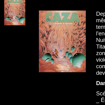
Dep
mêm
tem
l’e
Nui
Tit
zon
vio
com
dev
Da
Scé
_ É