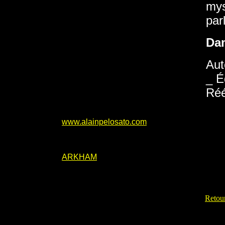
mys
par
Da
Aut
_ É
Réé
www.alainpelosato.com
ARKHAM
Retour