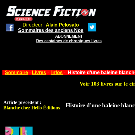
Directeur :
Alain Pelosato
Sommaires des anciens Nos
ABONNEMENT
Des centaines de chroniques livres
Sommaire
-
Livres
-
Infos
- Histoire d’une baleine blanch
Voir 103 livres sur le ci
Article précédent :
Histoire d’une baleine blanc
Blanche chez Hello Éditions