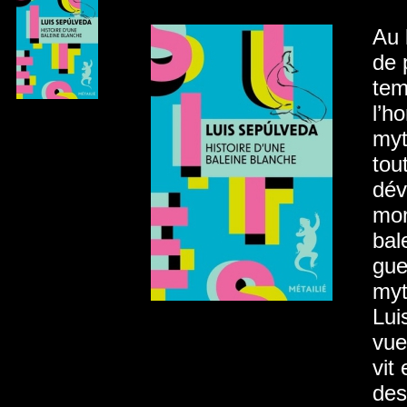
Au 
de 
tem
l’h
myt
tou
dév
mon
bal
gue
myt
Lui
vue
vit
des