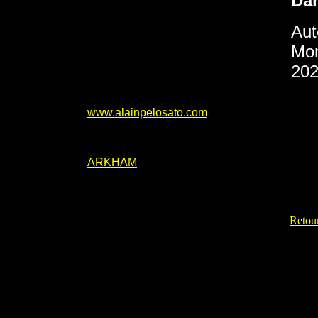
Da
Aut
Mon
202
www.alainpelosato.com
ARKHAM
Retour