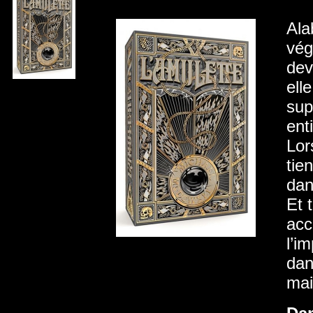
Ala
vég
dev
ell
sup
ent
Lor
tie
dan
Et 
acc
l’i
dan
mai